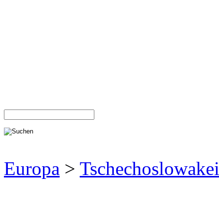
Europa
>
Tschechoslowake