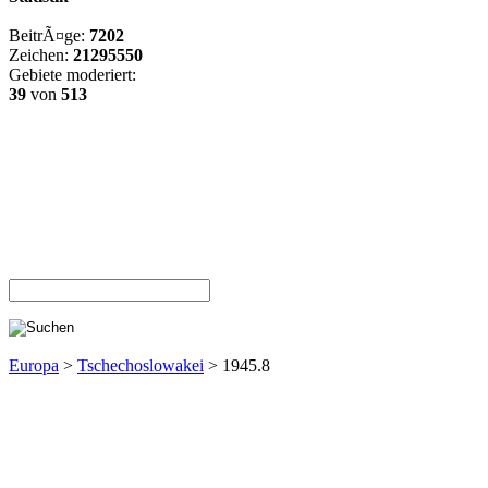
BeitrÃ¤ge:
7202
Zeichen:
21295550
Gebiete moderiert:
39
von
513
Europa
>
Tschechoslowakei
> 1945.8