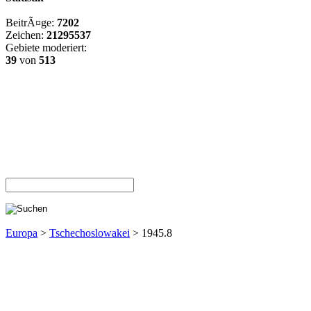
BeitrÃ¤ge:
7202
Zeichen:
21295537
Gebiete moderiert:
39
von
513
Europa
>
Tschechoslowakei
> 1945.8