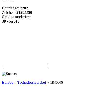
BeitrÃ¤ge:
7202
Zeichen:
21295550
Gebiete moderiert:
39
von
513
Europa
>
Tschechoslowakei
> 1945.46