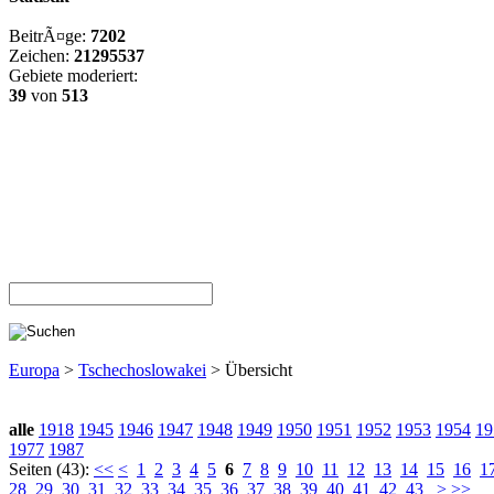
BeitrÃ¤ge:
7202
Zeichen:
21295537
Gebiete moderiert:
39
von
513
Europa
>
Tschechoslowakei
> Übersicht
alle
1918
1945
1946
1947
1948
1949
1950
1951
1952
1953
1954
19
1977
1987
Seiten (43):
<<
<
1
2
3
4
5
6
7
8
9
10
11
12
13
14
15
16
1
28
29
30
31
32
33
34
35
36
37
38
39
40
41
42
43
>
>>