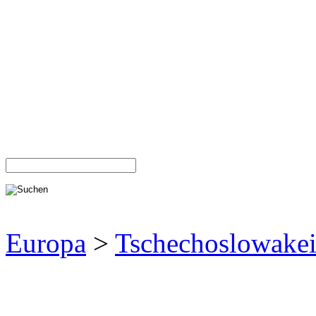
Europa
>
Tschechoslowake