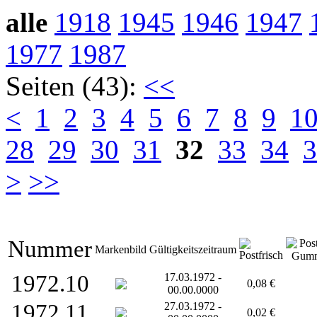
alle
1918
1945
1946
1947
1977
1987
Seiten (43):
<<
<
1
2
3
4
5
6
7
8
9
1
28
29
30
31
32
33
34
3
>
>>
Nummer
Markenbild
Gültigkeitszeitraum
1972.10
17.03.1972 -
0,08 €
00.00.0000
1972.11
27.03.1972 -
0,02 €