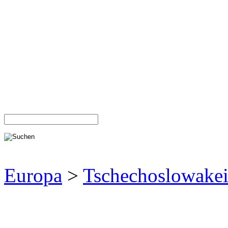
Europa
>
Tschechoslowake