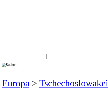
Europa
>
Tschechoslowake