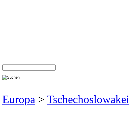
Europa
>
Tschechoslowake