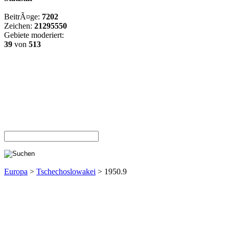
BeitrÃ¤ge:
7202
Zeichen:
21295550
Gebiete moderiert:
39
von
513
Europa
>
Tschechoslowakei
> 1950.9