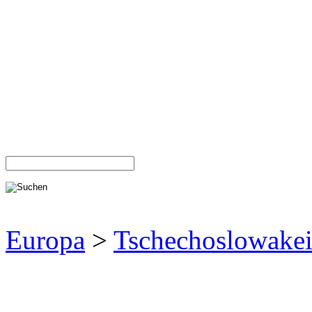
Europa
>
Tschechoslowake