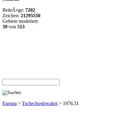
BeitrÃ¤ge:
7202
Zeichen:
21295550
Gebiete moderiert:
39
von
513
Europa
>
Tschechoslowakei
> 1976.31