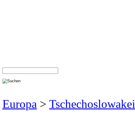
Europa
>
Tschechoslowake