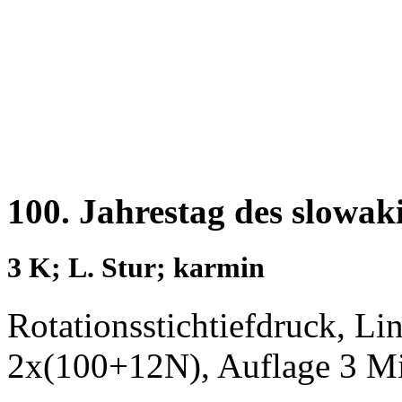
100. Jahrestag des slowak
3 K; L. Stur; karmin
Rotationsstichtiefdruck, L
2x(100+12N), Auflage 3 M