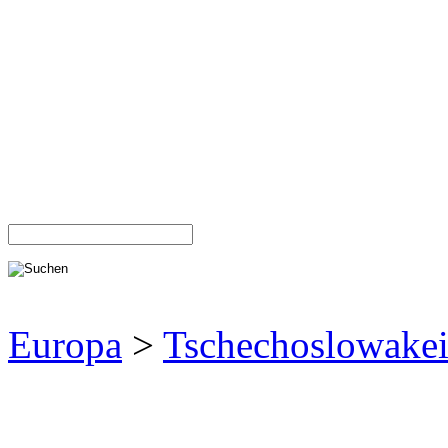
Europa
>
Tschechoslowake