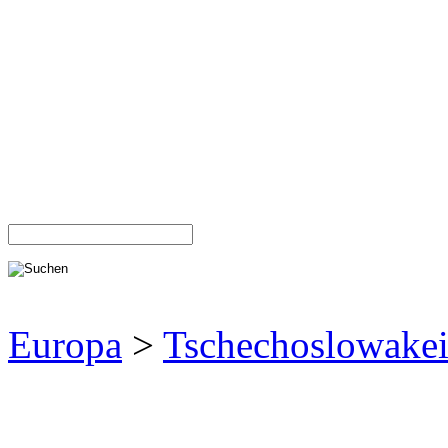
Europa
>
Tschechoslowake