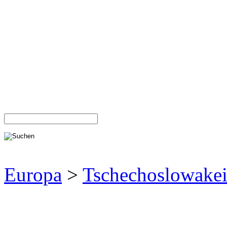
Europa
>
Tschechoslowake