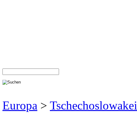
Europa
>
Tschechoslowake