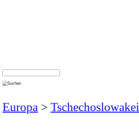
Europa
>
Tschechoslowake