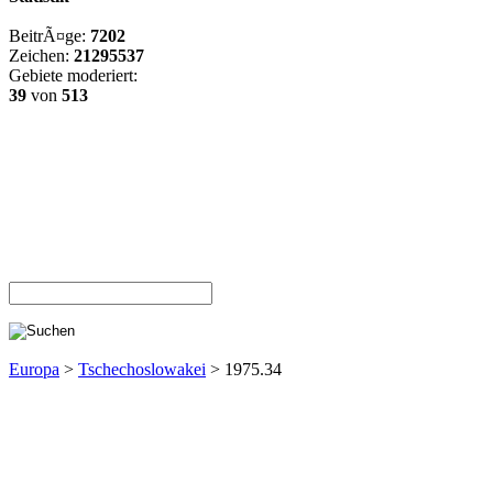
BeitrÃ¤ge:
7202
Zeichen:
21295537
Gebiete moderiert:
39
von
513
Europa
>
Tschechoslowakei
> 1975.34