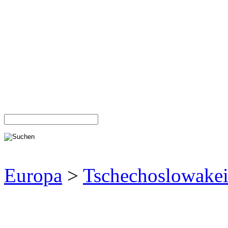
Europa
>
Tschechoslowake