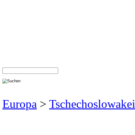
Europa
>
Tschechoslowake