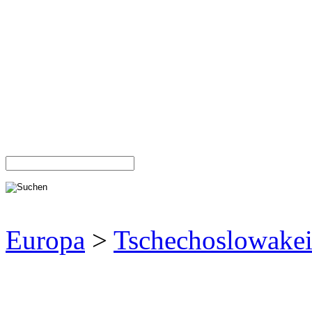
Europa
>
Tschechoslowake