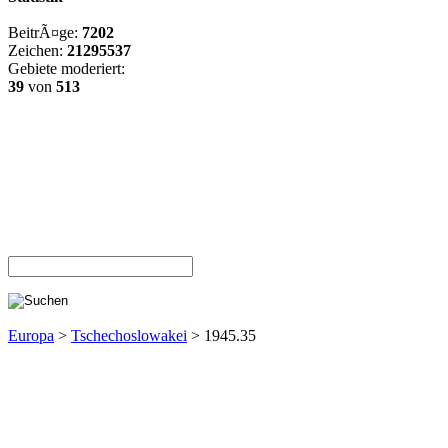
BeitrÃ¤ge:
7202
Zeichen:
21295537
Gebiete moderiert:
39
von
513
Europa
>
Tschechoslowakei
> 1945.35