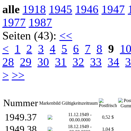
alle
1918
1945
1946
1947
1977
1987
Seiten (43):
<<
<
1
2
3
4
5
6
7
8
9
1
28
29
30
31
32
33
34
3
>
>>
Nummer
Markenbild
Gültigkeitszeitraum
1949.37
11.12.1949 -
0,52 $
00.00.0000
1949.38
18.12.1949 -
1,04 $