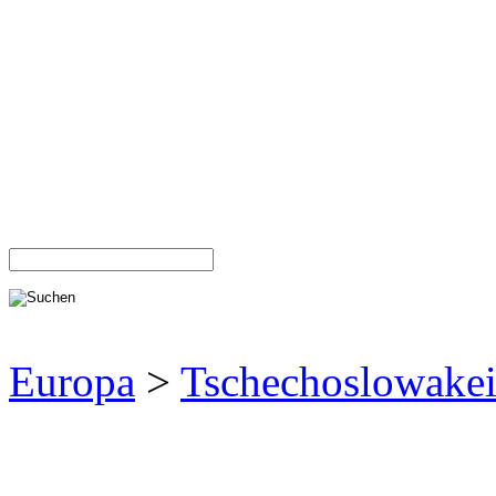
Europa
>
Tschechoslowake