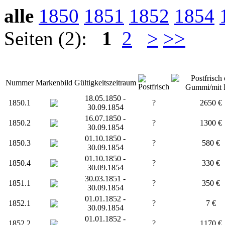
alle
1850
1851
1852
1854
Seiten (2):
1
2
>
>>
Nummer
Markenbild
Gültigkeitszeitraum
18.05.1850 -
1850.1
?
2650 €
30.09.1854
16.07.1850 -
1850.2
?
1300 €
30.09.1854
01.10.1850 -
1850.3
?
580 €
30.09.1854
01.10.1850 -
1850.4
?
330 €
30.09.1854
30.03.1851 -
1851.1
?
350 €
30.09.1854
01.01.1852 -
1852.1
?
7 €
30.09.1854
01.01.1852 -
1852.2
?
1170 €