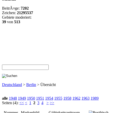
BeitrÃ¤ge:
7202
Zeichen:
21295537
Gebiete moderiert:
39
von
513
Deutschland
>
Berlin
> Übersicht
alle
1948
1949
1950
1951
1954
1955
1958
1962
1963
1989
Seiten (4):
<<
<
1
2
3
4
>
>>
Nummer
Markenbild
Gültigkeitszeitraum