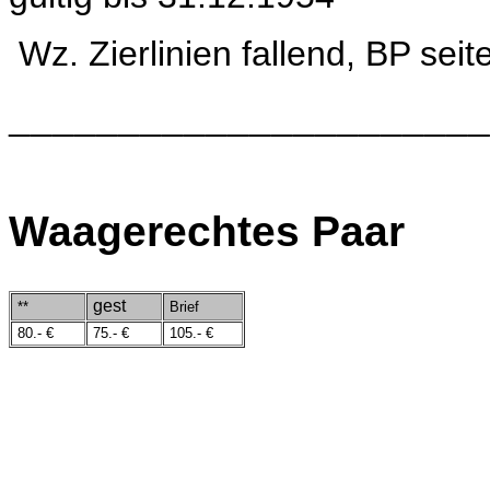
Wz.
Zierlinien fallend, BP sei
______________________
Waagerechtes Paar
gest
**
Brief
80.- €
75.- €
105.- €