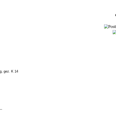
ng, gez. K 14
_