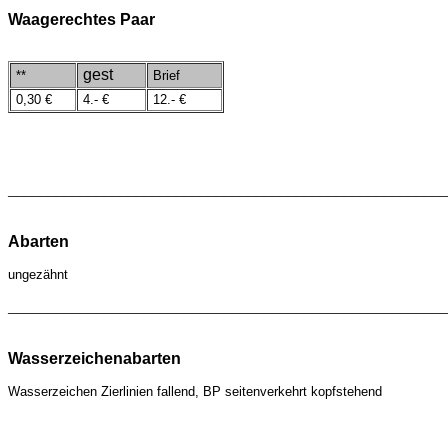
Waagerechtes Paar
gest
**
Brief
0,30 €
4.- €
12.- €
_______________________________________________________
Abarten
ungezähnt
_______________________________________________________
Wasserzeichenabarten
Wasserzeichen
Zierlinien fallend, BP seitenverkehrt kopfstehend