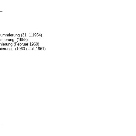
_
Gummierung (31. 1.1954)
mmierung
(1958)
ierung (Februar 1960)
ierung
,
(1960 / Juli 1961)
_