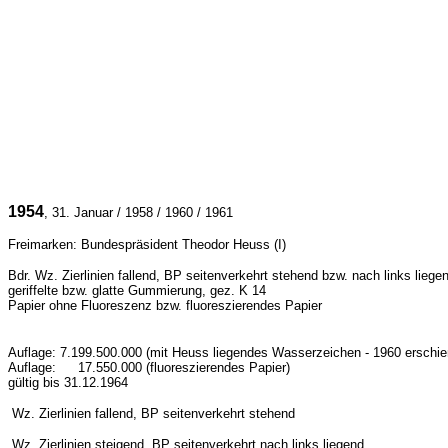
1954
, 31. Januar / 1958 / 1960 / 1961
Freimarken: Bundespräsident Theodor Heuss (I)
Bdr.
Wz.
Zierlinien fallend, BP seitenverkehrt stehend
bzw.
nach links liege
geriffelte bzw. glatte Gummierung, gez. K 14
Papier ohne Fluoreszenz bzw. fluoreszierendes Papier
Auflage: 7.199.500.000 (mit Heuss liegendes Wasserzeichen - 1960 erschie
Auflage:
17.
550.000 (fluoreszierendes Papier)
gültig bis 31.12.1964
Wz.
Zierlinien fallend, BP seitenverkehrt stehend
Wz.
Zierlinien steigend, BP seitenverkehrt nach links liegend