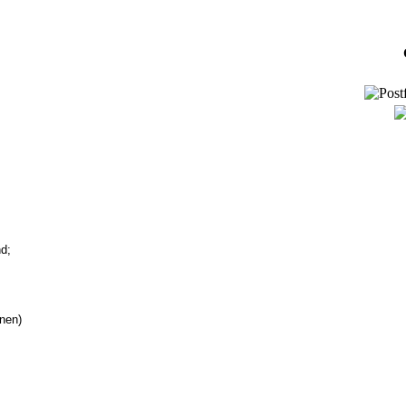
nd
;
nen)