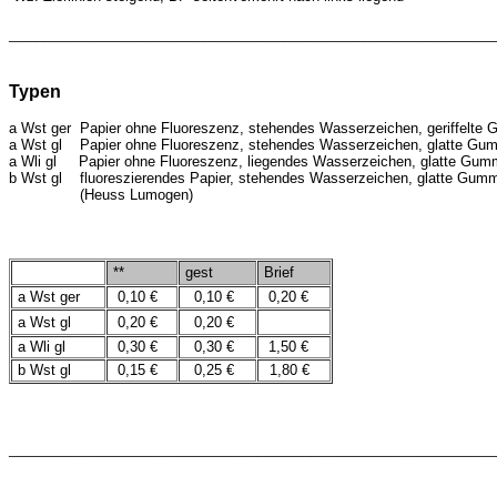
_______________________________________________________
Typen
a Wst ger
Papier ohne Fluoreszenz
, stehendes Wasserzeichen, geriffelte 
a Wst gl
Papier ohne Fluoreszenz, stehendes
Wasserzeichen,
glatte Gu
a Wli gl Papier ohne Fluoreszenz, liegendes Wasserzeichen, glatte Gumm
b Wst gl
fluoreszierendes Papier,
stehendes Wasserzeichen,
glatte Gumm
(Heuss Lumogen)
**
gest
Brief
a Wst ger
0,10 €
0,10 €
0,20 €
a Wst gl
0,20 €
0,20 €
a Wli gl
0,30 €
0,30 €
1,50 €
b Wst gl
0,15 €
0,25 €
1,80 €
_______________________________________________________