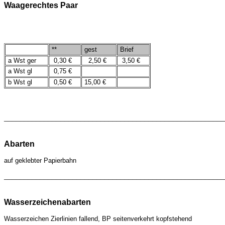
Waagerechtes Paar
**
gest
Brief
a Wst ger
0,30 €
2,50 €
3,50 €
a Wst gl
0,75 €
b Wst gl
0,50 €
15,00 €
_______________________________________________________
Abarten
auf geklebter Papierbahn
_______________________________________________________
Wasserzeichenabarten
Wasserzeichen
Zierlinien fallend, BP seitenverkehrt kopfstehend