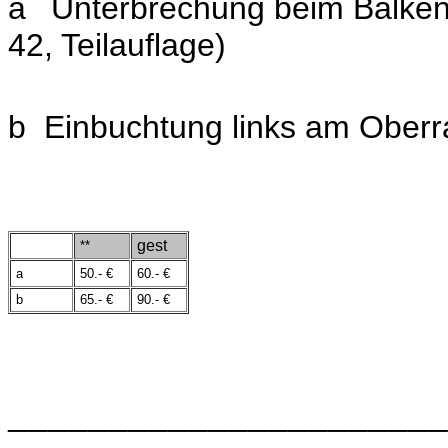
a
Unterbrechung beim Balke
42, Teilauflage)
b Einbuchtung links am Oberr
gest
**
a
50.- €
60.- €
b
65.- €
90.- €
______________________