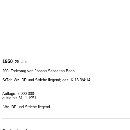
1950
, 28. Juli
200. Todestag von Johann Sebastian Bach
StTdr. Wz.
DP und Striche liegend
; gez. K 13 3/4:14
Auflage: 2.000.000
gültig bis 31. 1.1951
Wz.
DP und Striche liegend
_______________________________________________________