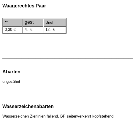
Waagerechtes Paar
gest
**
Brief
0,30 €
4.- €
12.- €
_______________________________________________________
Abarten
ungezähnt
_______________________________________________________
Wasserzeichenabarten
Wasserzeichen
Zierlinien fallend, BP seitenverkehrt kopfstehend