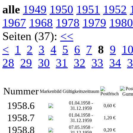
alle
1949
1950
1951
1952
1967
1968
1978
1979
1980
Seiten (37):
<<
<
1
2
3
4
5
6
7
8
9
1
28
29
30
31
32
33
34
3
Nummer
Markenbild
Gültigkeitszeitraum
1958.6
01.04.1958 -
0,60 €
31.12.1959
1958.7
01.04.1958 -
1,20 €
31.12.1959
1958.8
07.05.1958 -
0,20 €
31.12.1959