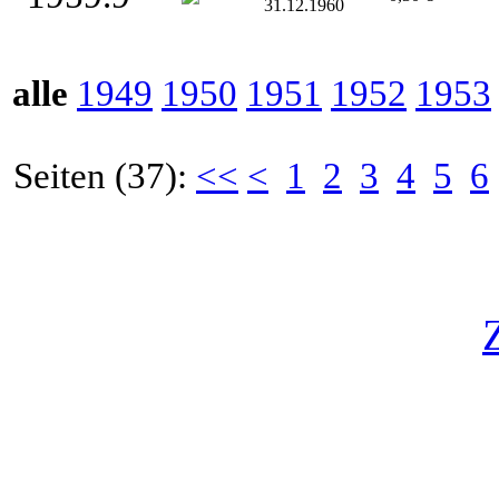
31.12.1960
alle
1949
1950
1951
1952
1953
Seiten (37):
<<
<
1
2
3
4
5
6