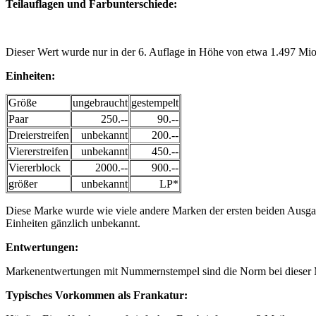
Teilauflagen und Farbunterschiede:
Dieser Wert wurde nur in der 6. Auflage in Höhe von etwa 1.497 Mio 
Einheiten
:
Größe
ungebraucht
gestempelt
Paar
250.--
90.--
Dreierstreifen
unbekannt
200.--
Viererstreifen
unbekannt
450.--
Viererblock
2000.--
900.--
größer
unbekannt
LP*
Diese Marke wurde wie viele andere Marken der ersten beiden Ausgab
Einheiten gänzlich unbekannt.
Entwertungen:
Markenentwertungen mit Nummernstempel sind die Norm bei dieser Ma
Typisches Vorkommen als Frankatur: