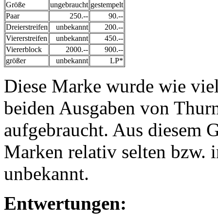
Größe
ungebraucht
gestempelt
Paar
250.--
90.--
Dreierstreifen
unbekannt
200.--
Viererstreifen
unbekannt
450.--
Viererblock
2000.--
900.--
größer
unbekannt
LP*
Diese Marke wurde wie viel
beiden Ausgaben von Thurn 
aufgebraucht. Aus diesem G
Marken relativ selten bzw. 
unbekannt.
Entwertungen: