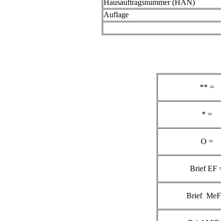
Hausauftragsnummer (HAN)
Auflage
** =
* =
O =
Brief EF 
Brief MeF