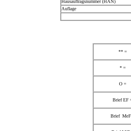
Hausauftragsnummer (HAN)
Auflage
** =
* =
O =
Brief EF 
Brief MeF