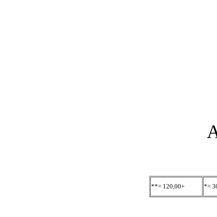
A
**= 120,00+
*= 3