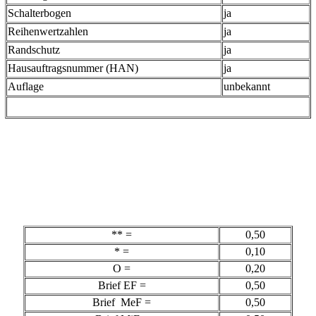
Schalterbogen
ja
Reihenwertzahlen
ja
Randschutz
ja
Hausauftragsnummer (HAN)
ja
Auflage
unbekannt
** =
0,50
* =
0,10
O =
0,20
Brief EF =
0,50
Brief MeF =
0,50