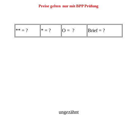
Preise gelten nur mit BPP Prüfung
** = ?
* = ?
O = ?
Brief = ?
ungezähnt