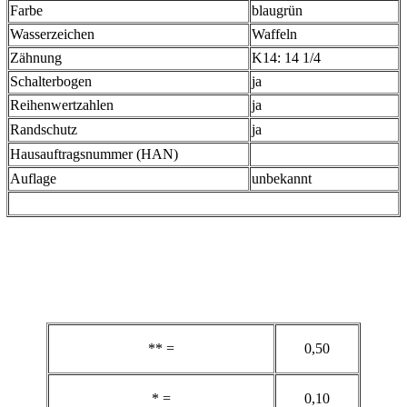
Farbe
blaugrün
Wasserzeichen
Waffeln
Zähnung
K14: 14 1/4
Schalterbogen
ja
Reihenwertzahlen
ja
Randschutz
ja
Hausauftragsnummer (HAN)
Auflage
unbekannt
** =
0,50
* =
0,10