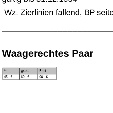
Wz. Zierlinien fallend, BP sei
______________________
Waagerechtes Paar
gest
**
Brief
45.- €
60.- €
90.- €