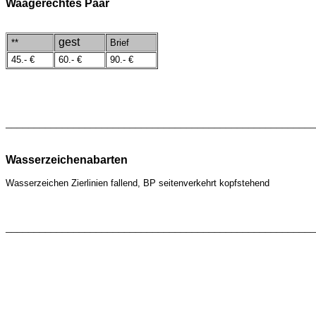
Waagerechtes Paar
gest
**
Brief
45.- €
60.- €
90.- €
_______________________________________________________
Wasserzeichenabarten
Wasserzeichen
Zierlinien fallend, BP seitenverkehrt kopfstehend
_______________________________________________________