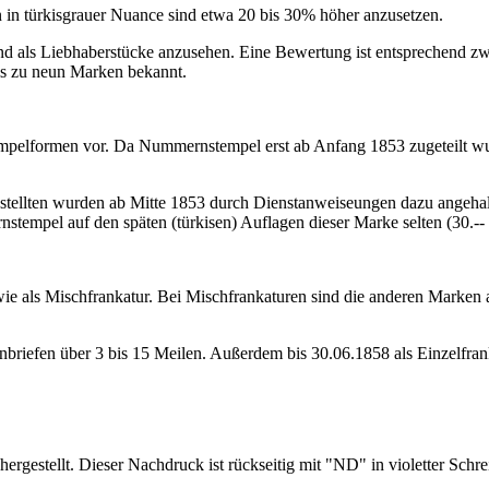
n in türkisgrauer Nuance sind etwa 20 bis 30% höher anzusetzen.
 als Liebhaberstücke anzusehen. Eine Bewertung ist entsprechend zweck
is zu neun Marken bekannt.
pelformen vor. Da Nummernstempel erst ab Anfang 1853 zugeteilt wu
ngestellten wurden ab Mitte 1853 durch Dienstanweiseungen dazu ange
mpel auf den späten (türkisen) Auflagen dieser Marke selten (30.-- b
wie als Mischfrankatur. Bei Mischfrankaturen sind die anderen Marken 
nbriefen über 3 bis 15 Meilen. Außerdem bis 30.06.1858 als Einzelfran
gestellt. Dieser Nachdruck ist rückseitig mit "ND" in violetter Schre