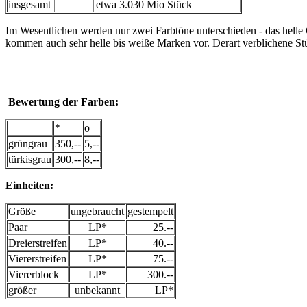
insgesamt
etwa 3.030 Mio Stück
Im Wesentlichen werden nur zwei Farbtöne unterschieden - das helle Gr
kommen auch sehr helle bis weiße Marken vor. Derart verblichene St
Bewertung der Farben:
*
o
grüngrau
350,--
5,--
türkisgrau
300,--
8,--
Einheiten
:
Größe
ungebraucht
gestempelt
Paar
LP*
25.--
Dreierstreifen
LP*
40.--
Viererstreifen
LP*
75.--
Viererblock
LP*
300.--
größer
unbekannt
LP*