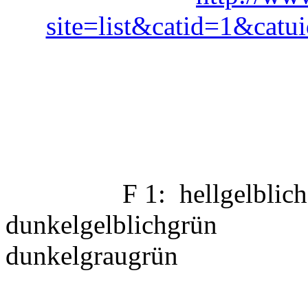
site=list&catid=1&ca
F 1: hellgel
dunkelgelbli
dunkelgraugrün