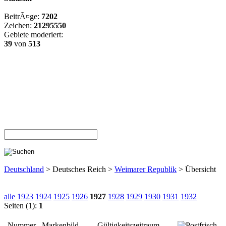
BeitrÃ¤ge:
7202
Zeichen:
21295550
Gebiete moderiert:
39
von
513
Deutschland
> Deutsches Reich >
Weimarer Republik
> Übersicht
alle
1923
1924
1925
1926
1927
1928
1929
1930
1931
1932
Seiten (1):
1
Nummer
Markenbild
Gültigkeitszeitraum