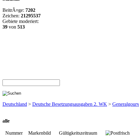
BeitrÃ¤ge:
7202
Zeichen:
21295537
Gebiete moderiert:
39
von
513
Deutschland
>
Deutsche Besetzungsausgaben 2. WK
>
Generalgour
alle
Nummer
Markenbild
Gültigkeitszeitraum