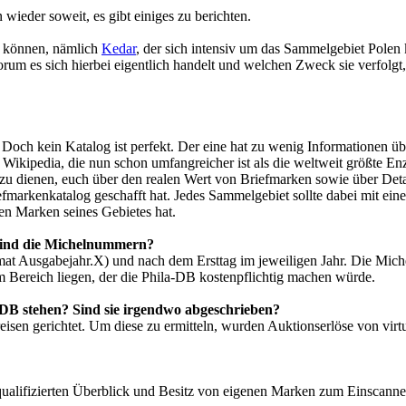
 wieder soweit, es gibt einiges zu berichten.
n können, nämlich
Kedar
, der sich intensiv um das Sammelgebiet Pole
um es sich hierbei eigentlich handelt und welchen Zweck sie verfolgt
. Doch kein Katalog ist perfekt. Der eine hat zu wenig Informationen üb
Wikipedia, die nun schon umfangreicher ist als die weltweit größte En
u dienen, euch über den realen Wert von Briefmarken sowie über Detail
fmarkenkatalog geschafft hat. Jedes Sammelgebiet sollte dabei mit eine
en Marken seines Gebietes hat.
 sind die Michelnummern?
rmat Ausgabejahr.X) und nach dem Ersttag im jeweiligen Jahr. Die M
 Bereich liegen, der die Phila-DB kostenpflichtig machen würde.
a-DB stehen? Sind sie irgendwo abgeschrieben?
isen gerichtet. Um diese zu ermitteln, wurden Auktionserlöse von virt
 qualifizierten Überblick und Besitz von eigenen Marken zum Einscann