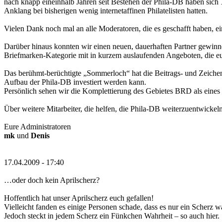
nach knapp eineinhalb Jahren seit Bestehen der Phila-DB haben sich
Anklang bei bisherigen wenig internetaffinen Philatelisten hatten.
Vielen Dank noch mal an alle Moderatoren, die es geschafft haben, 
Darüber hinaus konnten wir einen neuen, dauerhaften Partner gewin
Briefmarken-Kategorie mit in kurzem auslaufenden Angeboten, die euc
Das berühmt-berüchtigte „Sommerloch“ hat die Beitrags- und Zeichenza
Aufbau der Phila-DB investiert werden kann.
Persönlich sehen wir die Komplettierung des Gebietes BRD als eines 
Über weitere Mitarbeiter, die helfen, die Phila-DB weiterzuentwickel
Eure Administratoren
mk
und
Denis
17.04.2009 - 17:40
…oder doch kein Aprilscherz?
Hoffentlich hat unser Aprilscherz euch gefallen!
Vielleicht fanden es einige Personen schade, dass es nur ein Scherz w
Jedoch steckt in jedem Scherz ein Fünkchen Wahrheit – so auch hier.