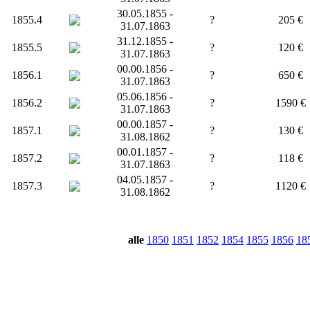
30.05.1855 -
1855.4
?
205 €
31.07.1863
31.12.1855 -
1855.5
?
120 €
31.07.1863
00.00.1856 -
1856.1
?
650 €
31.07.1863
05.06.1856 -
1856.2
?
1590 €
31.07.1863
00.00.1857 -
1857.1
?
130 €
31.08.1862
00.01.1857 -
1857.2
?
118 €
31.07.1863
04.05.1857 -
1857.3
?
1120 €
31.08.1862
alle
1850
1851
1852
1854
1855
1856
18