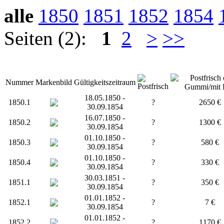
alle
1850
1851
1852
1854
Seiten (2):
1
2
>
>>
Nummer
Markenbild
Gültigkeitszeitraum
18.05.1850 -
1850.1
?
2650 €
30.09.1854
16.07.1850 -
1850.2
?
1300 €
30.09.1854
01.10.1850 -
1850.3
?
580 €
30.09.1854
01.10.1850 -
1850.4
?
330 €
30.09.1854
30.03.1851 -
1851.1
?
350 €
30.09.1854
01.01.1852 -
1852.1
?
7 €
30.09.1854
01.01.1852 -
1852.2
?
1170 €