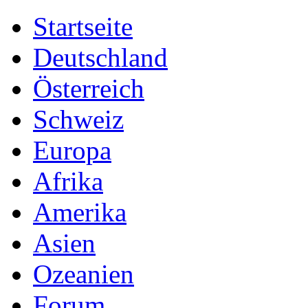
Startseite
Deutschland
Österreich
Schweiz
Europa
Afrika
Amerika
Asien
Ozeanien
Forum