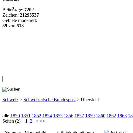
BeitrÃ¤ge:
7202
Zeichen:
21295537
Gebiete moderiert:
39
von
513
Schweiz
>
Schweizerische Bundespost
> Übersicht
alle
1850
1851
1852
1854
1855
1856
1857
1859
1860
1862
1863
18
Seiten (2):
1
2
>
>>
Nummer
Markenbild
Gültigkeitszeitraum